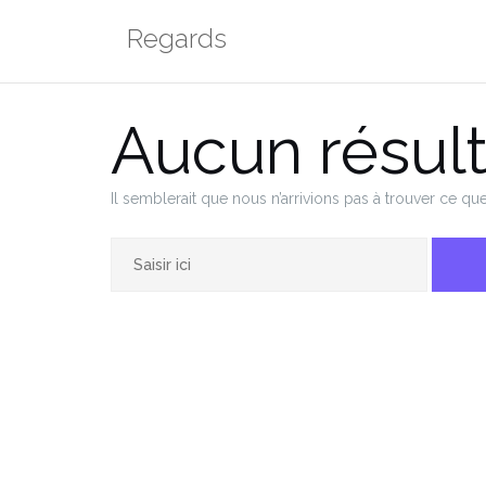
Aller
Regards
au
contenu
Aucun résult
Il semblerait que nous n’arrivions pas à trouver ce q
Rechercher :