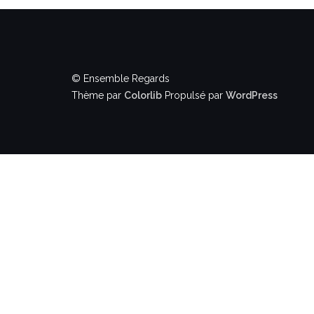
© Ensemble Regards
Thème par
Colorlib
Propulsé par
WordPress