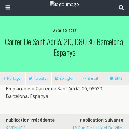
Août 30, 2017
Carrer De Sant Adrià, 20, 08030 Barcelona,
Espanya
Partager
Tweeter
Épingler
E-mail
SMS
Emplacement:
Carrer de Sant Adrià, 20, 08030
Barcelona, Espanya
Publication Précédente
Publication Suivante
VENUE 1
18 Rue De L'Hôtel De Ville,