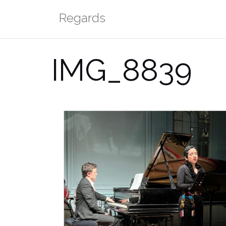
Aller
Regards
au
contenu
IMG_8839